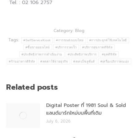
Tel. : 02 106 2757
Category:
Blog
Tags:
#SelfServiceKiosk
#การขนส่งแบบใหม่
#การประยุกต์ใช้เทคโนโลยี
#ซื้อขายออนไลน์
#บริการรวดเร็ว
#บริการสุขภาพดิจิทัล
#ประสิทธิภาพการดำเนินงาน
#ประสิทธิภาพบริการ
#ยุคดิจิทัล
#ร้านอาหารดิจิทัล
#ลดค่าใช้จ่ายธุรกิจ
#สเตปโซลูชั่นส์
#เครื่องบริการตนเอง
Related posts
Digital Poster ที่ 1981 Soul & Sold
แลนด์มาร์กใหม่บนพื้นที่เดิม
July 6, 2026