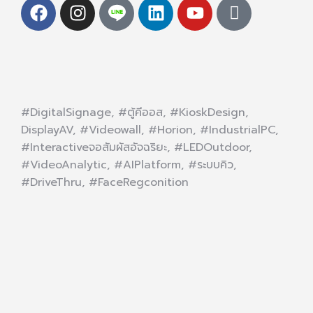
#DigitalSignage, #ตู้คีออส, #KioskDesign,
DisplayAV, #Videowall, #Horion, #IndustrialPC,
#Interactiveจอสัมผัสอัจฉริยะ, #LEDOutdoor,
#VideoAnalytic, #AIPlatform, #ระบบคิว,
#DriveThru, #FaceRegconition