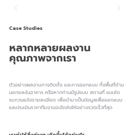
LAMPRO
Case Studies
ปล่อยความคิดสร้างสรรค์หน้าจอ LED — โดดเด่นในทุก
สภาพแวดล้อมด้วยโซลูชัน LED อเนกประสงค์และทนทานต่อ
หลากหลายผลงาน
สภาพอากาศ การติดตั้งที่ราบรื่นและการบำรุงรักษาที่ไม่ยุ่ง
ยากสำหรับโซลูชัน LED ที่มีประสิทธิภาพ 90+ หลายประเทศ
คุณภาพจากเรา
รายละเอียดสินค้า คลิก
ตัวอย่างผลงานการติดตั้ง และการออกแบบ ทั้งพื้นที่ด้าน
นอกและในอาคาร หรือหากท่านมีรูปแบบ สถานที่ แบบใด
รบกวนแจ้งรายละเอียด เพื่อนำมาเป็นข้อมูลเพื่อออกแบบ
และประเมินราคาทีมงานจะจัดส่งให้อย่างรวดเร็วที่สุด