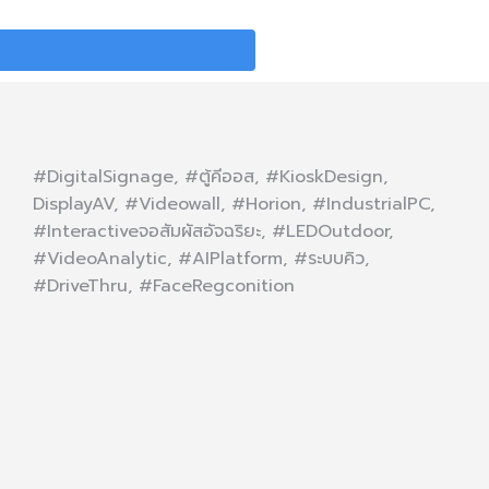
#DigitalSignage, #ตู้คีออส, #KioskDesign,
DisplayAV, #Videowall, #Horion, #IndustrialPC,
#Interactiveจอสัมผัสอัจฉริยะ, #LEDOutdoor,
#VideoAnalytic, #AIPlatform, #ระบบคิว,
#DriveThru, #FaceRegconition