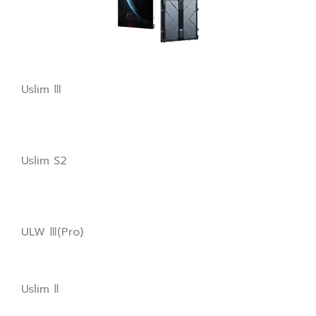
Uslim Ⅲ
Uslim S2
ULW Ⅲ(Pro)
Uslim Ⅱ