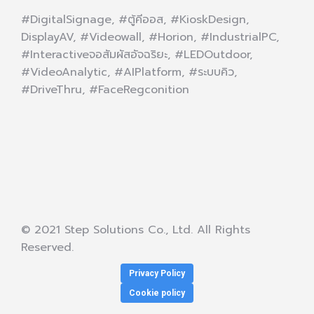
#DigitalSignage, #ตู้คีออส, #KioskDesign,
DisplayAV, #Videowall, #Horion, #IndustrialPC,
#Interactiveจอสัมผัสอัจฉริยะ, #LEDOutdoor,
#VideoAnalytic, #AIPlatform, #ระบบคิว,
#DriveThru, #FaceRegconition
© 2021 Step Solutions Co., Ltd. All Rights
Reserved.
Privacy Policy
Cookie policy