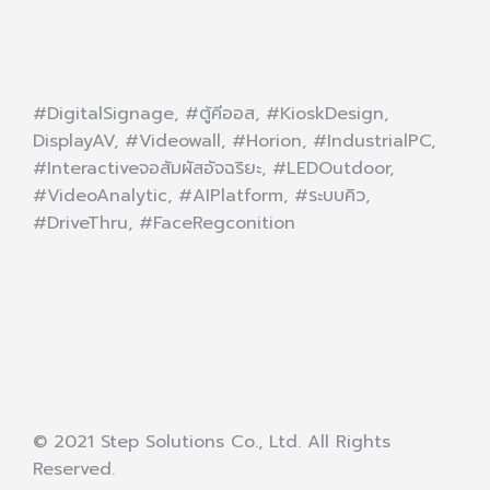
#DigitalSignage, #ตู้คีออส, #KioskDesign,
DisplayAV, #Videowall, #Horion, #IndustrialPC,
#Interactiveจอสัมผัสอัจฉริยะ, #LEDOutdoor,
#VideoAnalytic, #AIPlatform, #ระบบคิว,
#DriveThru, #FaceRegconition
© 2021 Step Solutions Co., Ltd. All Rights
Reserved.