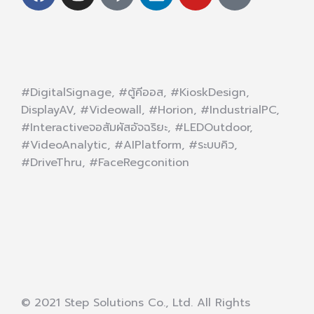
#DigitalSignage, #ตู้คีออส, #KioskDesign,
DisplayAV, #Videowall, #Horion, #IndustrialPC,
#Interactiveจอสัมผัสอัจฉริยะ, #LEDOutdoor,
#VideoAnalytic, #AIPlatform, #ระบบคิว,
#DriveThru, #FaceRegconition
© 2021 Step Solutions Co., Ltd. All Rights