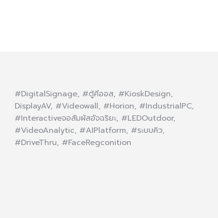
#DigitalSignage, #ตู้คีออส, #KioskDesign,
DisplayAV, #Videowall, #Horion, #IndustrialPC,
#Interactiveจอสัมผัสอัจฉริยะ, #LEDOutdoor,
#VideoAnalytic, #AIPlatform, #ระบบคิว,
#DriveThru, #FaceRegconition