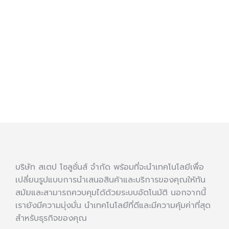
แลนด์มาร์กใหม่บนพื้นที่เดิม
็น 1981 Soul & Sold แลนด์มาร์กใหม่ที่ผสมผสานกลิ่นอายวินเทจ แฟช
ี่มีเอกลักษณ์เฉพาะตัว หนึ่งในองค์ประกอบสำคัญที่ช่วยสร้างสีสันแล
บริษัท สเตป โซลูชั่นส์ จำกัด พร้อมที่จะนำเทคโนโลยีเพื่อ
เปลี่ยนรูปแบบการนำเสนอสินค้าและบริการของคุณให้ทัน
สมัยและสามารถควบคุมได้ด้วยระบบอัตโนมัติ นอกจากนี้
เรายังมีความมุ่งมั่น นำเทคโนโลยีที่ดีและมีความคุ้มค่าที่สุด
สำหรับธุรกิจของคุณ