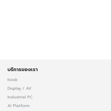
Digital Poster ที่ 1981 Soul & Sold 
Blog
,
Site reference
July 6, 2026
จากพื้นที่เดิมของ The Mall รามคำแหง สู่การเปลี่ยนโฉมเป
สะสม อาหาร และ Community เข้าไว้ด้วยกัน ภายใต้บรรยากาศท
พื้นที่แห่งนี้
Read more
บริการของเรา
Kiosk
Display / AV
Industrial PC
AI Platform