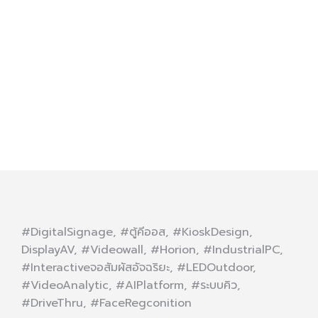
ั่น ดนตรี งานอาร์ต ของ
ะเพิ่มความโดดเด่นให้กับ
#DigitalSignage, #ตู้คีออส, #KioskDesign,
DisplayAV, #Videowall, #Horion, #IndustrialPC,
#Interactiveจอสัมผัสอัจฉริยะ, #LEDOutdoor,
#VideoAnalytic, #AIPlatform, #ระบบคิว,
#DriveThru, #FaceRegconition