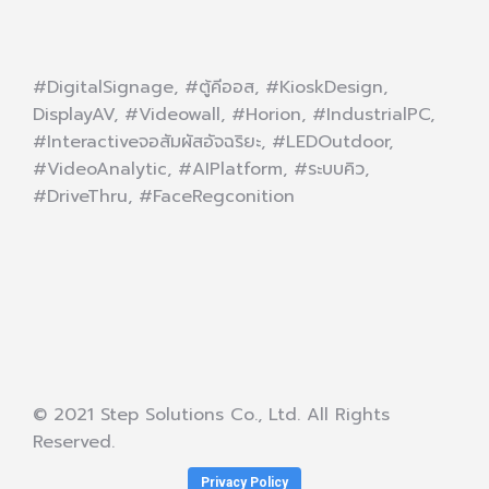
#DigitalSignage, #ตู้คีออส, #KioskDesign,
DisplayAV, #Videowall, #Horion, #IndustrialPC,
#Interactiveจอสัมผัสอัจฉริยะ, #LEDOutdoor,
#VideoAnalytic, #AIPlatform, #ระบบคิว,
#DriveThru, #FaceRegconition
© 2021 Step Solutions Co., Ltd. All Rights
Reserved.
Privacy Policy