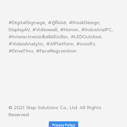
#DigitalSignage, #ตู้คีออส, #KioskDesign,
DisplayAV, #Videowall, #Horion, #IndustrialPC,
#Interactiveจอสัมผัสอัจฉริยะ, #LEDOutdoor,
#VideoAnalytic, #AIPlatform, #ระบบคิว,
#DriveThru, #FaceRegconition
© 2021 Step Solutions Co., Ltd. All Rights
Reserved.
Privacy Policy