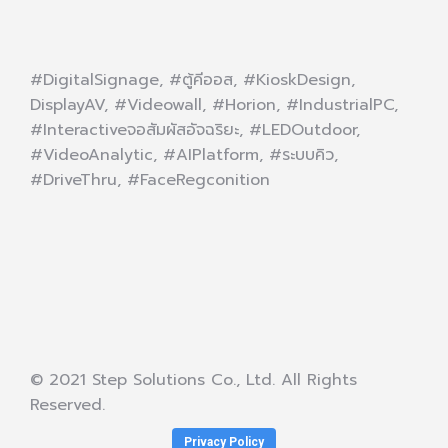
#DigitalSignage, #ตู้คีออส, #KioskDesign,
DisplayAV, #Videowall, #Horion, #IndustrialPC,
#Interactiveจอสัมผัสอัจฉริยะ, #LEDOutdoor,
#VideoAnalytic, #AIPlatform, #ระบบคิว,
#DriveThru, #FaceRegconition
© 2021 Step Solutions Co., Ltd. All Rights
Reserved.
Privacy Policy