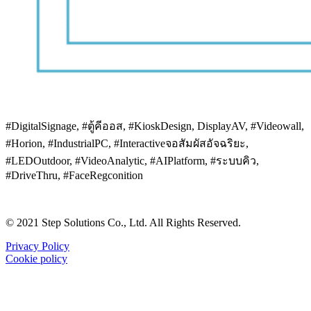
#DigitalSignage, #ตู้คีออส, #KioskDesign, DisplayAV, #Videowall,
#Horion, #IndustrialPC, #Interactiveจอสัมผัสอัจฉริยะ,
#LEDOutdoor, #VideoAnalytic, #AIPlatform, #ระบบคิว,
#DriveThru, #FaceRegconition
© 2021 Step Solutions Co., Ltd. All Rights Reserved.
Privacy Policy
Cookie policy