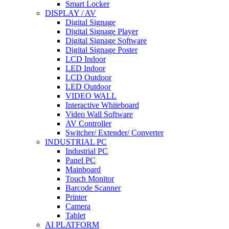
Smart Locker
DISPLAY / AV
Digital Signage
Digital Signage Player
Digital Signage Software
Digital Signage Poster
LCD Indoor
LED Indoor
LCD Outdoor
LED Outdoor
VIDEO WALL
Interactive Whiteboard
Video Wall Software
AV Controller
Switcher/ Extender/ Converter
INDUSTRIAL PC
Industrial PC
Panel PC
Mainboard
Touch Monitor
Barcode Scanner
Printer
Camera
Tablet
AI PLATFORM