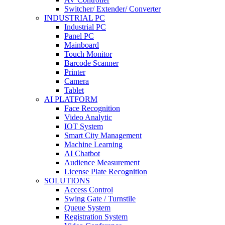
Switcher/ Extender/ Converter
INDUSTRIAL PC
Industrial PC
Panel PC
Mainboard
Touch Monitor
Barcode Scanner
Printer
Camera
Tablet
AI PLATFORM
Face Recognition
Video Analytic
IOT System
Smart City Management
Machine Learning
AI Chatbot
Audience Measurement
License Plate Recognition
SOLUTIONS
Access Control
Swing Gate / Turnstile
Queue System
Registration System