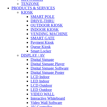
TENZONE
PRODUCTS & SERVICES
KIOSK
SMART POLE
DRIVE-THRU
OUTDOOR KIOSK
INDOOR KIOSK
VENDING MACHINE
SMART GATE
Payment Kiosk
Queue Kiosk
Smart Locker
DISPLAY / AV
Digital Signage
Digital Signage Player
Digital Signage Software
Digital Signage Poster
LCD Indoor
LED Indoor
LCD Outdoor
LED Outdoor
VIDEO WALL
Interactive Whiteboard
Video Wall Software
AV Controller