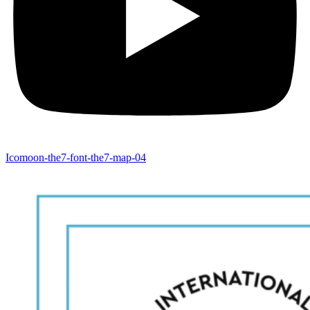
Icomoon-the7-font-the7-map-04