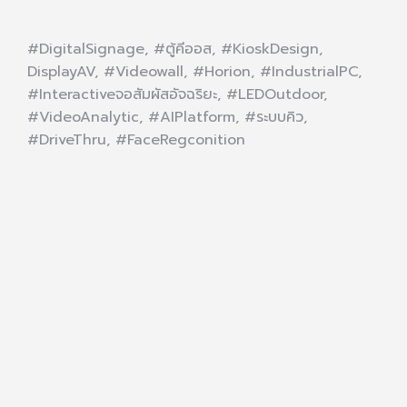
#DigitalSignage, #ตู้คีออส, #KioskDesign,
DisplayAV, #Videowall, #Horion, #IndustrialPC,
#Interactiveจอสัมผัสอัจฉริยะ, #LEDOutdoor,
#VideoAnalytic, #AIPlatform, #ระบบคิว,
#DriveThru, #FaceRegconition