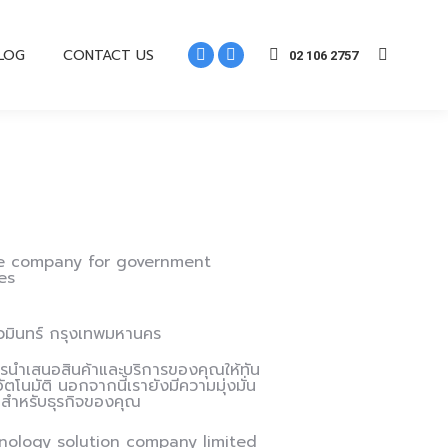
LOG
CONTACT US
02 106 2757
he company for government
es
ตนวมินทร์ กรุงเทพมหานคร
ารนำเสนอสินค้าและบริการของคุณให้ทัน
โนมัติ นอกจากนี้เรายังมีความมุ่งมั่น
สุดสำหรับธุรกิจของคุณ
echnology solution company limited