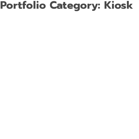
Portfolio Category: Kiosk
ENTERPRISE
Display / AV
,
Industrial PC
,
Kiosk
,
Solutions
CLIENT TRUE CORP, CPF IHR, +700
Displays ผลงานการบริการครบวงจรในสนาม
บินต่างๆ ทั่วประเทศ ผลงานการติดตั้ง ณ
สนามบินต่างๆ ทั่วประเทศ โดยใช้เพื่อสื่อสาร
และประชาสัมพันธ์…