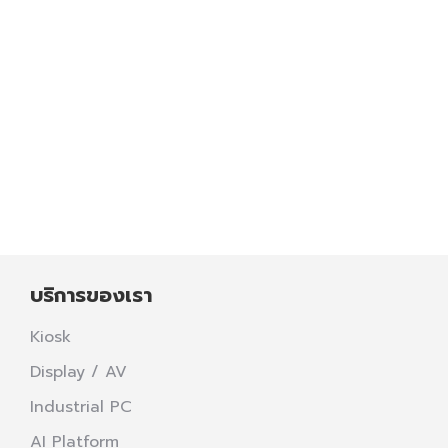
Display / AV
,
Kiosk
,
Solutions
CLIENT SUVANNABHUMI, CHIANGMAI,
UDONTHANI, UBONTHANI, PHRAE,
DONMUANG, CHAINGRAI, PHUKET,
HADYAI, KHONKAEN +1000 Displays ผล
งานการบริการครบวงจรในสนามบินต่างๆ ทั่ว
ประเทศ…
บริการของเรา
Kiosk
Display / AV
Industrial PC
AI Platform