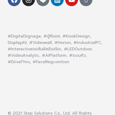
#DigitalSignage, #ตู้คีออส, #KioskDesign,
DisplayAV, #Videowall, #Horion, #IndustrialPC,
#Interactiveจอสัมผัสอัจฉริยะ, #LEDOutdoor,
#VideoAnalytic, #AIPlatform, #ระบบคิว,
#DriveThru, #FaceRegconition
© 2021 Step Solutions Co., Ltd. All Rights