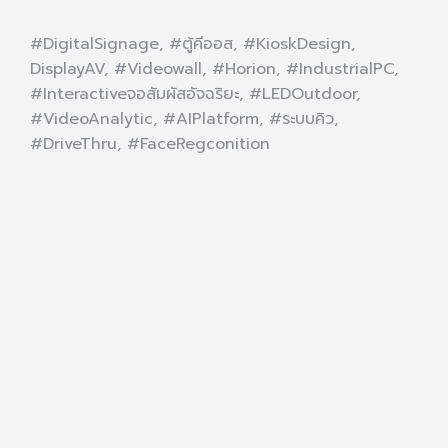
#DigitalSignage, #ตู้คีออส, #KioskDesign,
DisplayAV, #Videowall, #Horion, #IndustrialPC,
#Interactiveจอสัมผัสอัจฉริยะ, #LEDOutdoor,
#VideoAnalytic, #AIPlatform, #ระบบคิว,
#DriveThru, #FaceRegconition