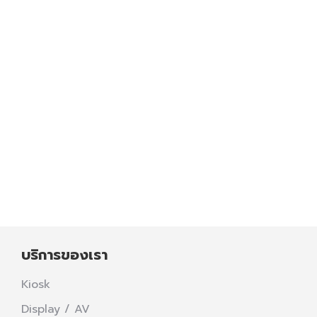
ไม่เพียงแต่จะช่วยให้โลกของเราปลอดภัยยิ่งขึ้น
นอกจากนี้ยังทำให้เราประหยัดค่าใช้จ่ายที่เกี่ยวข้อง
กับทรัพยากรที่ใช้แล้วหมดไป เช่น น้ำมันและถ่านหิน
พลังงานแสงอาทิตย์ (Solar Energy) เป็นหนึ่งใน
พลังทดแทนที่ค่อนข้างมีประสิทธิภาพ บริษัท สเตป
โซลูชั่นส์ ได้หยิบยกข้อดีและข้อจำกัดในการใช้งาน
พลังงานแสงอาทิตย์มาให้ท่านทราบ เรามาดูกันว่า
ข้อดี และข้อจำกัดของพลังงานแสงอาทิตย์มีอะไร
บ้าง. ข้อดี • ช่วยลดสภาวะโลกร้อน ข้อดีที่ทางส
เตป โซลูชั่นส์…
Read more
บริการของเรา
Kiosk
Display / AV