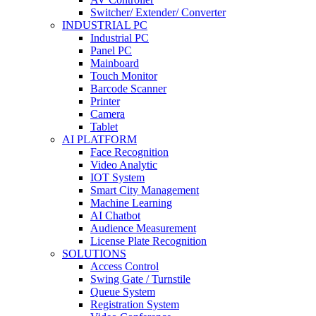
Switcher/ Extender/ Converter
INDUSTRIAL PC
Industrial PC
Panel PC
Mainboard
Touch Monitor
Barcode Scanner
Printer
Camera
Tablet
AI PLATFORM
Face Recognition
Video Analytic
IOT System
Smart City Management
Machine Learning
AI Chatbot
Audience Measurement
License Plate Recognition
SOLUTIONS
Access Control
Swing Gate / Turnstile
Queue System
Registration System