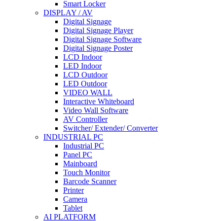
Smart Locker
DISPLAY / AV
Digital Signage
Digital Signage Player
Digital Signage Software
Digital Signage Poster
LCD Indoor
LED Indoor
LCD Outdoor
LED Outdoor
VIDEO WALL
Interactive Whiteboard
Video Wall Software
AV Controller
Switcher/ Extender/ Converter
INDUSTRIAL PC
Industrial PC
Panel PC
Mainboard
Touch Monitor
Barcode Scanner
Printer
Camera
Tablet
AI PLATFORM