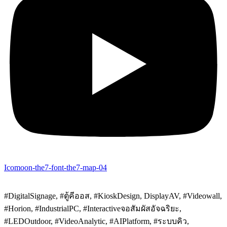
Icomoon-the7-font-the7-map-04
#DigitalSignage, #ตู้คีออส, #KioskDesign, DisplayAV, #Videowall,
#Horion, #IndustrialPC, #Interactiveจอสัมผัสอัจฉริยะ,
#LEDOutdoor, #VideoAnalytic, #AIPlatform, #ระบบคิว,