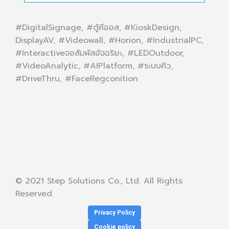
#DigitalSignage, #ตู้คีออส, #KioskDesign,
DisplayAV, #Videowall, #Horion, #IndustrialPC,
#Interactiveจอสัมผัสอัจฉริยะ, #LEDOutdoor,
#VideoAnalytic, #AIPlatform, #ระบบคิว,
#DriveThru, #FaceRegconition
© 2021 Step Solutions Co., Ltd. All Rights
Reserved.
Privacy Policy
Cookie policy