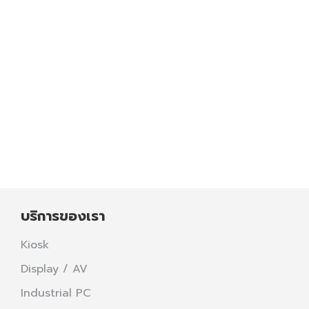
Smart Display for Smart City – เทคโนโลยีจอ
LED เพื่อการสื่อสารภาครัฐยุคใหม่ โปรเจกต์นี้เลือก
ใช้ จอ LED Outdoor P8 แบบ 2 ด้าน แสดงผล
ได้ทั้งด้านหน้าและด้านหลัง เพิ่มการมองเห็นจากทั้ง
สองทิศทาง เหมาะสำหรับพื้นที่สาธารณะที่ต้องการ
ประชาสัมพันธ์อย่างครอบคลุมเรารับผิดชอบครบ
วงจร
Read more
บริการของเรา
Kiosk
Display / AV
Industrial PC