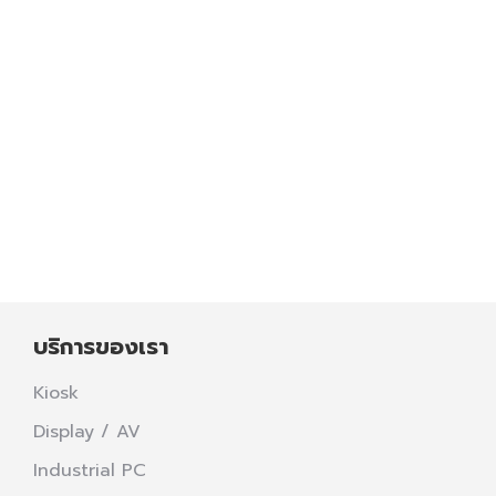
Smart Display for Smart City – เทคโนโลยีจอ
LED เพื่อการสื่อสารภาครัฐยุคใหม่ โปรเจกต์นี้เลือก
ใช้ จอ LED Outdoor P8 แบบ 2 ด้าน แสดงผล
ได้ทั้งด้านหน้าและด้านหลัง เพิ่มการมองเห็นจากทั้ง
สองทิศทาง เหมาะสำหรับพื้นที่สาธารณะที่ต้องการ
ประชาสัมพันธ์อย่างครอบคลุมเรารับผิดชอบครบ
วงจร
Read more
บริการของเรา
Kiosk
Display / AV
Industrial PC