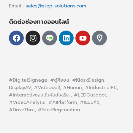
Email :
sales@step-solutions.com
ติดต่อช่องทางออนไลน์
#DigitalSignage, #ตู้คีออส, #KioskDesign,
DisplayAV, #Videowall, #Horion, #IndustrialPC,
#Interactiveจอสัมผัสอัจฉริยะ, #LEDOutdoor,
#VideoAnalytic, #AIPlatform, #ระบบคิว,
#DriveThru, #FaceRegconition