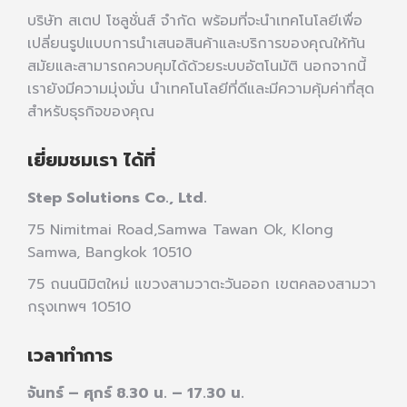
บริษัท สเตป โซลูชั่นส์ จำกัด พร้อมที่จะนำเทคโนโลยีเพื่อ
เปลี่ยนรูปแบบการนำเสนอสินค้าและบริการของคุณให้ทัน
สมัยและสามารถควบคุมได้ด้วยระบบอัตโนมัติ นอกจากนี้
เรายังมีความมุ่งมั่น นำเทคโนโลยีที่ดีและมีความคุ้มค่าที่สุด
สำหรับธุรกิจของคุณ
เยี่ยมชมเรา ได้ที่
Step Solutions Co., Ltd.
75 Nimitmai Road,Samwa Tawan Ok
,
Klong
Samwa,
Bangkok 10510
75 ถนนนิมิตใหม่ แขวงสามวาตะวันออก เขตคลองสามวา
กรุงเทพฯ 10510
เวลาทำการ
จันทร์ – ศุกร์ 8.30 น. – 17.30 น.