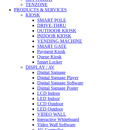
TENZONE
PRODUCTS & SERVICES
KIOSK
SMART POLE
DRIVE-THRU
OUTDOOR KIOSK
INDOOR KIOSK
VENDING MACHINE
SMART GATE
Payment Kiosk
Queue Kiosk
Smart Locker
DISPLAY / AV
Digital Signage
Digital Signage Player
Digital Signage Software
Digital Signage Poster
LCD Indoor
LED Indoor
LCD Outdoor
LED Outdoor
VIDEO WALL
Interactive Whiteboard
Video Wall Software
AV Controller