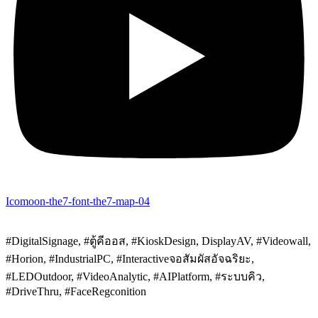
Icomoon-the7-font-the7-map-04
#DigitalSignage, #ตู้คีออส, #KioskDesign, DisplayAV, #Videowall,
#Horion, #IndustrialPC, #Interactiveจอสัมผัสอัจฉริยะ,
#LEDOutdoor, #VideoAnalytic, #AIPlatform, #ระบบคิว,
#DriveThru, #FaceRegconition