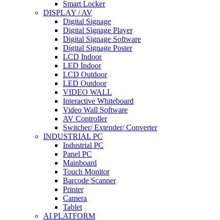
Smart Locker
DISPLAY / AV
Digital Signage
Digital Signage Player
Digital Signage Software
Digital Signage Poster
LCD Indoor
LED Indoor
LCD Outdoor
LED Outdoor
VIDEO WALL
Interactive Whiteboard
Video Wall Software
AV Controller
Switcher/ Extender/ Converter
INDUSTRIAL PC
Industrial PC
Panel PC
Mainboard
Touch Monitor
Barcode Scanner
Printer
Camera
Tablet
AI PLATFORM