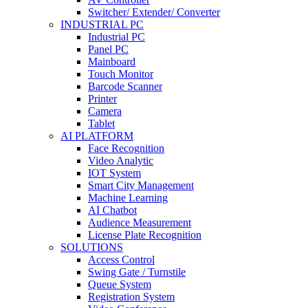
Switcher/ Extender/ Converter
INDUSTRIAL PC
Industrial PC
Panel PC
Mainboard
Touch Monitor
Barcode Scanner
Printer
Camera
Tablet
AI PLATFORM
Face Recognition
Video Analytic
IOT System
Smart City Management
Machine Learning
AI Chatbot
Audience Measurement
License Plate Recognition
SOLUTIONS
Access Control
Swing Gate / Turnstile
Queue System
Registration System