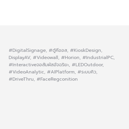
#DigitalSignage, #ตู้คีออส, #KioskDesign,
DisplayAV, #Videowall, #Horion, #IndustrialPC,
#Interactiveจอสัมผัสอัจฉริยะ, #LEDOutdoor,
#VideoAnalytic, #AIPlatform, #ระบบคิว,
#DriveThru, #FaceRegconition