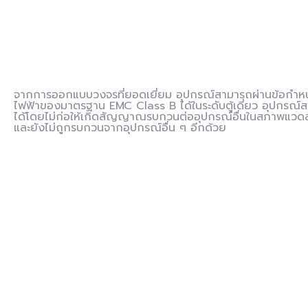
จากการออกแบบวงจรที่ยอดเยี่ยม อุปกรณ์สามารถผ่านข้อกำห
ไฟฟ้าของมาตรฐาน EMC Class B ได้ในระดับตู้เดี่ยว อุปกรณ
ได้โดยไม่ก่อให้เกิดสัญญาณรบกวนต่ออุปกรณ์อื่นในสภาพแวดล
และยังไม่ถูกรบกวนจากอุปกรณ์อื่น ๆ อีกด้วย