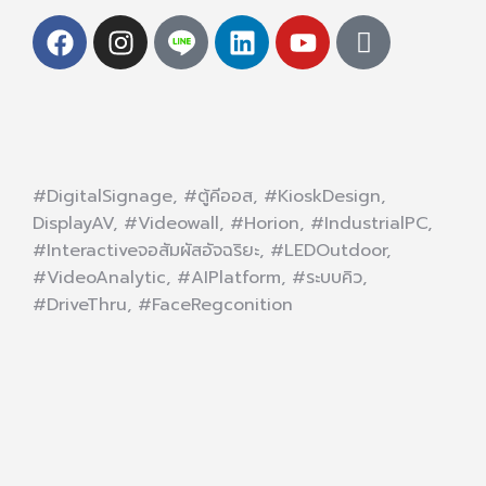
#DigitalSignage, #ตู้คีออส, #KioskDesign,
DisplayAV, #Videowall, #Horion, #IndustrialPC,
#Interactiveจอสัมผัสอัจฉริยะ, #LEDOutdoor,
#VideoAnalytic, #AIPlatform, #ระบบคิว,
#DriveThru, #FaceRegconition